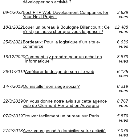
développer son activité ?
09/4/2022
Best PHP Web Development Companies for
3 629
Your Next Project
vues
18/1/2022
Louer un bureau à Boulogne Billancourt : Ce
12 488
n'est pas aussi cher que vous le pensez !
vues
25/6/2021
Bordeaux: Pour la logistique d'un site e-
6 636
commerce
vues
16/12/2020
Comment s'y prendre pour un achat en
8 879
informatique ?
vues
26/11/2019
Améliorer le design de son site web
6 125
vues
14/7/2019
Ou installer son siège social?
8 219
vues
22/3/2019
On vous donne notre avis sur cette agence
8 767
web de Clermont-Ferrand en Auvergne
vues
07/2/2019
Trouver facilement un bureau sur Paris
5 879
vues
27/2/2018
Avez-vous pensé à domicilier votre activité
7 076
vues